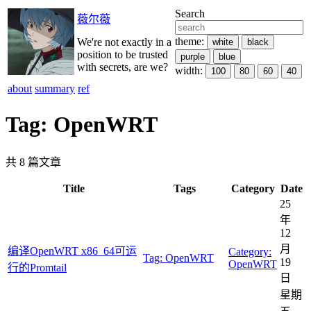
Search
薇尔薇
theme:
We're not exactly in a
white
black
position to be trusted
purple
blue
with secrets, are we?
width:
100
80
60
40
about
summary
ref
Tag: OpenWRT
共 8 篇文章
Title
Tags
Category
Date
25
年
12
月
编译OpenWRT x86_64可运
Category:
Tag:
OpenWRT
19
OpenWRT
行的Promtail
日
星期